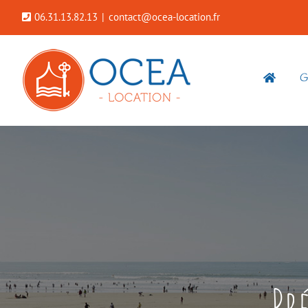
Passer
06.31.13.82.13
|
contact@ocea-location.fr
au
contenu
G
Pr