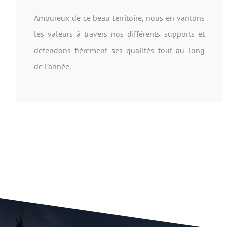
Amoureux de ce beau territoire, nous en vantons
les valeurs à travers nos différents supports et
défendons fièrement ses qualités tout au long
de l’année.