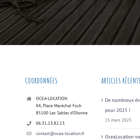
COORDONNÉES
ARTICLES RÉCENT
OCEA-LOCATION
De nombreux é
04, Place Maréchal Foch
pour 2025 !
85100 Les Sables d’Olonne
15 mars 2025
06.31.13.82.13
contact@ocea-location.fr
OceaLocation v