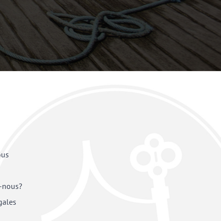
ous
-nous?
gales