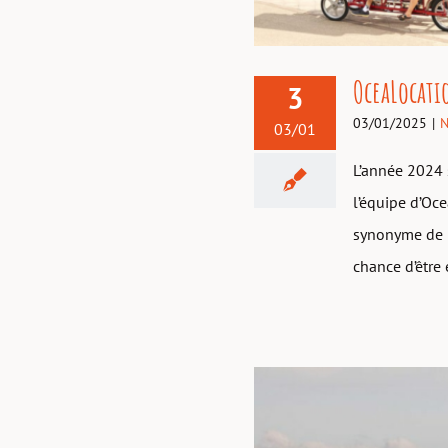
OceaLocati
3
03/01/2025
|
N
03/01
L’année 2024 
l’équipe d’Oc
synonyme de b
chance d’être 