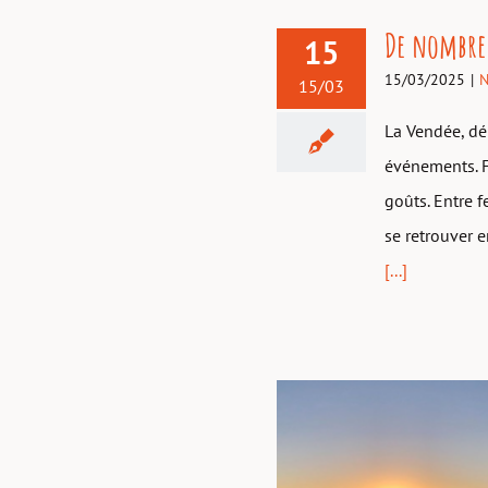
De nombre
15
15/03/2025
|
N
15/03
La Vendée, dé
événements. F
goûts. Entre f
se retrouver 
[...]