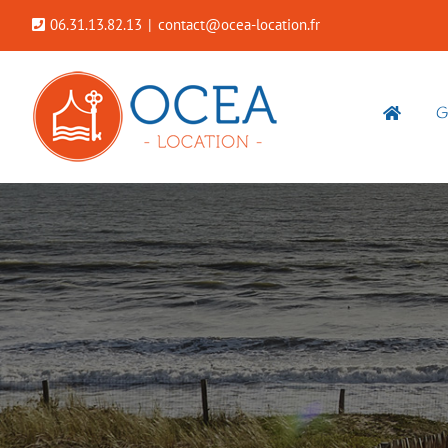
Passer
06.31.13.82.13
|
contact@ocea-location.fr
au
contenu
G