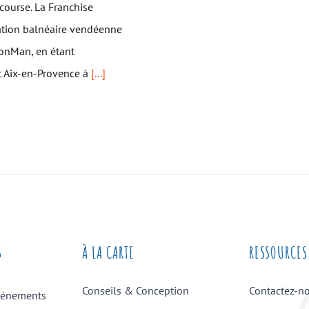
course. La Franchise
station balnéaire vendéenne
ronMan, en étant
et Aix-en-Provence à
[...]
S
À LA CARTE
RESSOURCES
Conseils & Conception
Contactez-n
vénements