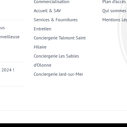
Commercialisation
Plan d’accès
Accueil & SAV
Qui sommes
Services & Fournitures
Mentions Lé
ous
Entretien
rveilleuse
Conciergerie Talmont Saint
Hilaire
Conciergerie Les Sables
d’Olonne
 2024 !
Conciergerie Jard-sur-Mer
entions Légales
| Agence Web
VENDELIS