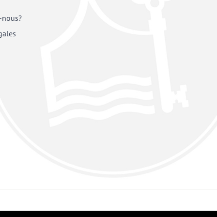
-nous?
gales
Facebook
X
YouTube