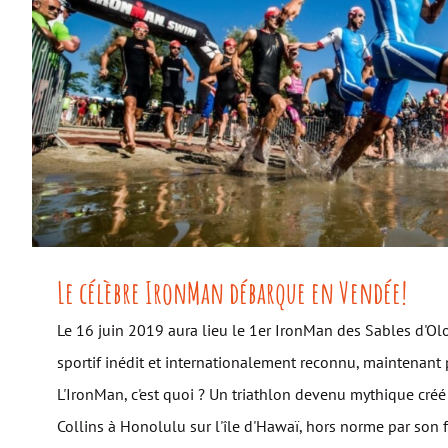
Le célèbre IronMan débarque en
Le célèbre IronMan débarque en Vendée!
Le 16 juin 2019 aura lieu le 1er IronMan des Sables d'O
sportif inédit et internationalement reconnu, maintenant
L'IronMan, c'est quoi ? Un triathlon devenu mythique créé
Collins à Honolulu sur l'île d'Hawaï, hors norme par son 