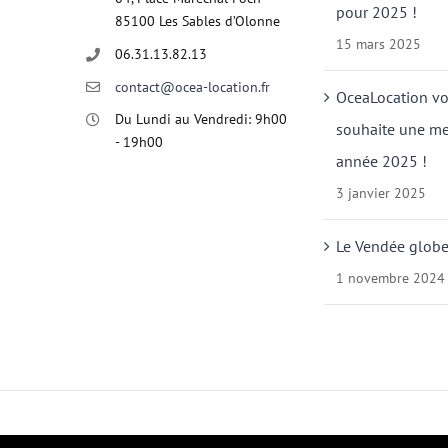
pour 2025 !
85100 Les Sables d’Olonne
15 mars 2025
06.31.13.82.13
contact@ocea-location.fr
OceaLocation v
Du Lundi au Vendredi: 9h00
souhaite une me
- 19h00
année 2025 !
3 janvier 2025
Le Vendée globe
1 novembre 2024
© Copyright OCEA-LOCATION | Tous Droits Réservés |
M