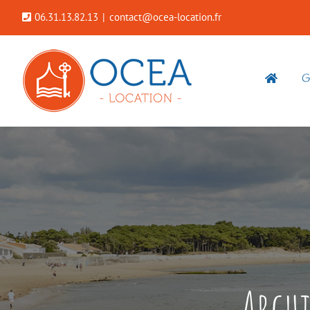
Passer
06.31.13.82.13
|
contact@ocea-location.fr
au
contenu
G
Archi